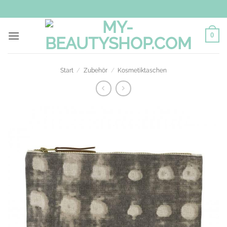
Zum
Inhalt
springen
0
Start
/
Zubehör
/
Kosmetiktaschen