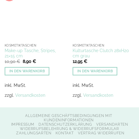
KOSMETIKTASCHEN
KOSMETIKTASCHEN
Make-up Tasche, Stripes,
Kulturtasche Clutch 28xH20
21×15 cm
cm grau
Ursprünglicher
Aktueller
10,90
€
8,90
€
12,95
€
Preis
Preis
war:
ist:
IN DEN WARENKORB
IN DEN WARENKORB
10,90 €
8,90 €.
inkl. MwSt.
inkl. MwSt.
zzgl.
Versandkosten
zzgl.
Versandkosten
ALLGEMEINE GESCHÄFTSBEDINGUNGEN MIT
KUNDENINFORMATIONEN
IMPRESSUM
DATENSCHUTZERKLÄRUNG
VERSANDARTEN
WIDERRUFSBELEHRUNG & WIDERRUFSFORMULAR
ZAHLUNGSARTEN
KONTAKT
VERTRAG WIDERRUFEN