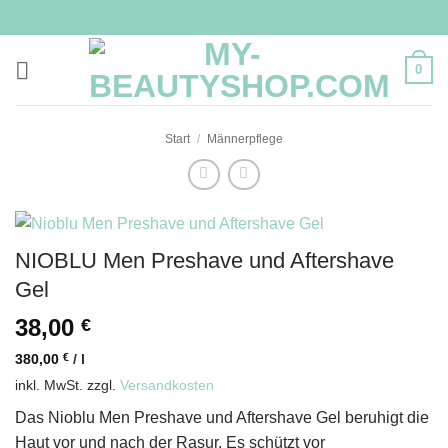
Zum
Inhalt
springen
0
Start
/
Männerpflege
NIOBLU Men Preshave und Aftershave
Gel
38,00
€
380,00
€
/
l
inkl. MwSt.
zzgl.
Versandkosten
Das Nioblu Men Preshave und Aftershave Gel beruhigt die
Haut vor und nach der Rasur. Es schützt vor