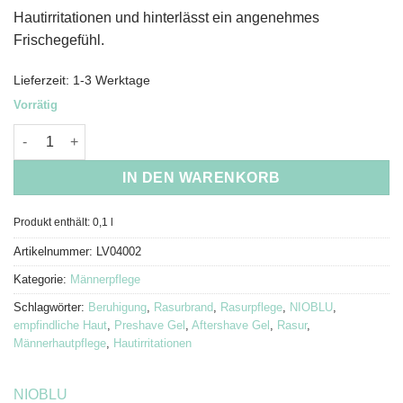
Hautirritationen und hinterlässt ein angenehmes
Frischegefühl.
Lieferzeit:
1-3 Werktage
Vorrätig
NIOBLU Men Preshave und Aftershave Gel Menge
IN DEN WARENKORB
Produkt enthält: 0,1
l
Artikelnummer:
LV04002
Kategorie:
Männerpflege
Schlagwörter:
Beruhigung
,
Rasurbrand
,
Rasurpflege
,
NIOBLU
,
empfindliche Haut
,
Preshave Gel
,
Aftershave Gel
,
Rasur
,
Männerhautpflege
,
Hautirritationen
NIOBLU