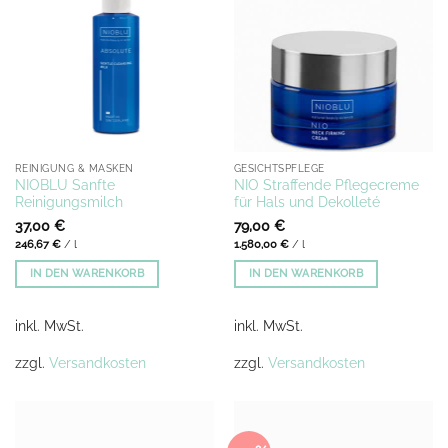
REINIGUNG & MASKEN
GESICHTSPFLEGE
NIOBLU Sanfte
NIO Straffende Pflegecreme
Reinigungsmilch
für Hals und Dekolleté
37,00
€
79,00
€
246,67
€
/
l
1.580,00
€
/
l
IN DEN WARENKORB
IN DEN WARENKORB
inkl. MwSt.
inkl. MwSt.
zzgl.
Versandkosten
zzgl.
Versandkosten