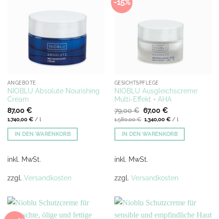
-15%
ANGEBOTE
GESICHTSPFLEGE
NIOBLU Absolute Nourishing
NIOBLU Ausgleichscreme
Cream
Multi-Effekt + AHA
Ursprünglicher
Aktueller
87,00
€
79,00
€
67,00
€
Preis
Preis
1.740,00
€
/
l
1.580,00
€
1.340,00
€
/
l
war:
ist:
79,00 €
67,00 €.
IN DEN WARENKORB
IN DEN WARENKORB
inkl. MwSt.
inkl. MwSt.
zzgl.
Versandkosten
zzgl.
Versandkosten