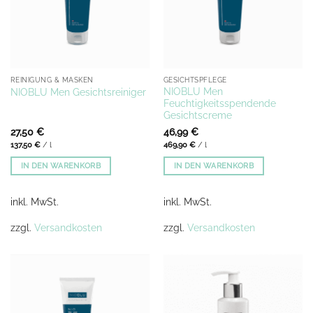
REINIGUNG & MASKEN
GESICHTSPFLEGE
NIOBLU Men
NIOBLU Men Gesichtsreiniger
Feuchtigkeitsspendende
Gesichtscreme
27,50
€
46,99
€
137,50
€
/
l
469,90
€
/
l
IN DEN WARENKORB
IN DEN WARENKORB
inkl. MwSt.
inkl. MwSt.
zzgl.
Versandkosten
zzgl.
Versandkosten