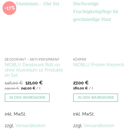
-17%
DEODORANT - ANTI-PERSPIRANT
KÖRPER
NIOBLU Deodorant Roll-on
NIOBLU Protein Körperöl
ohne Aluminium 10 Produkte
im Set
Ursprünglicher
Aktueller
146,00
€
121,00
€
27,00
€
Preis
Preis
292,00
€
242,00
€
/
l
180,00
€
/
l
war:
ist:
146,00 €
121,00 €.
IN DEN WARENKORB
IN DEN WARENKORB
inkl. MwSt.
inkl. MwSt.
zzgl.
Versandkosten
zzgl.
Versandkosten