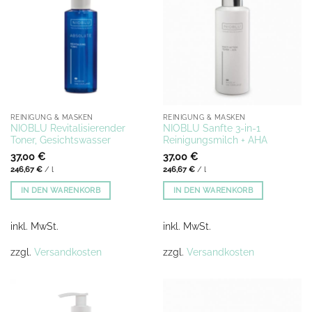
REINIGUNG & MASKEN
REINIGUNG & MASKEN
NIOBLU Revitalisierender
NIOBLU Sanfte 3-in-1
Toner, Gesichtswasser
Reinigungsmilch + AHA
37,00
€
37,00
€
246,67
€
/
l
246,67
€
/
l
IN DEN WARENKORB
IN DEN WARENKORB
inkl. MwSt.
inkl. MwSt.
zzgl.
Versandkosten
zzgl.
Versandkosten