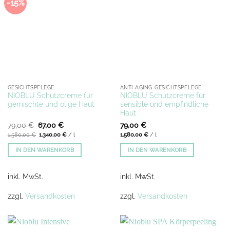
-15%
GESICHTSPFLEGE
ANTI-AGING-GESICHTSPFLEGE
NIOBLU Schutzcreme für
NIOBLU Schutzcreme für
gemischte und ölige Haut
sensible und empfindliche
Haut
Ursprünglicher
Aktueller
79,00
€
67,00
€
79,00
€
Preis
Preis
1.580,00
€
1.340,00
€
/
l
1.580,00
€
/
l
war:
ist:
79,00 €
67,00 €.
IN DEN WARENKORB
IN DEN WARENKORB
inkl. MwSt.
inkl. MwSt.
zzgl.
Versandkosten
zzgl.
Versandkosten