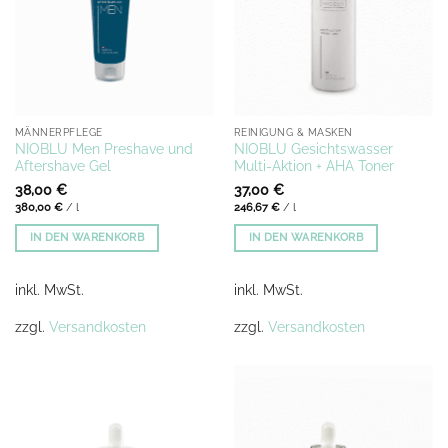
MÄNNERPFLEGE
REINIGUNG & MASKEN
NIOBLU Men Preshave und
NIOBLU Gesichtswasser
Aftershave Gel
Multi-Aktion + AHA Toner
38,00
€
37,00
€
380,00
€
/
l
246,67
€
/
l
IN DEN WARENKORB
IN DEN WARENKORB
inkl. MwSt.
inkl. MwSt.
zzgl.
Versandkosten
zzgl.
Versandkosten