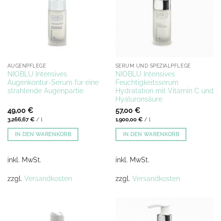
AUGENPFLEGE
SERUM UND SPEZIALPFLEGE
NIOBLU Intensives
NIOBLU Intensives
Augenkontur-Serum für eine
Feuchtigkeitsserum
strahlende Augenpartie
Hydratation mit Vitamin C und
Hyaluronsäure
49,00
€
57,00
€
3.266,67
€
/
l
1.900,00
€
/
l
IN DEN WARENKORB
IN DEN WARENKORB
inkl. MwSt.
inkl. MwSt.
zzgl.
Versandkosten
zzgl.
Versandkosten