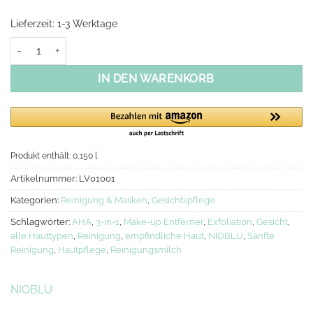
Lieferzeit:
1-3 Werktage
NIOBLU Sanfte 3-in-1 Reinigungsmilch + AHA Menge
IN DEN WARENKORB
Produkt enthält: 0,150
l
Artikelnummer:
LV01001
Kategorien:
Reinigung & Masken
,
Gesichtspflege
Schlagwörter:
AHA
,
3-in-1
,
Make-up Entferner
,
Exfoliation
,
Gesicht
,
alle Hauttypen
,
Reinigung
,
empfindliche Haut
,
NIOBLU
,
Sanfte
Reinigung
,
Hautpflege
,
Reinigungsmilch
NIOBLU