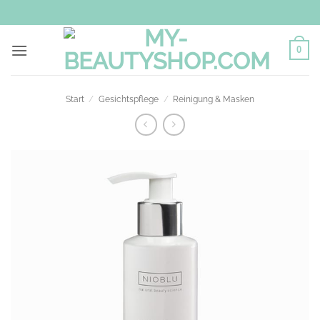
Zum
Inhalt
springen
0
Start
/
Gesichtspflege
/
Reinigung & Masken