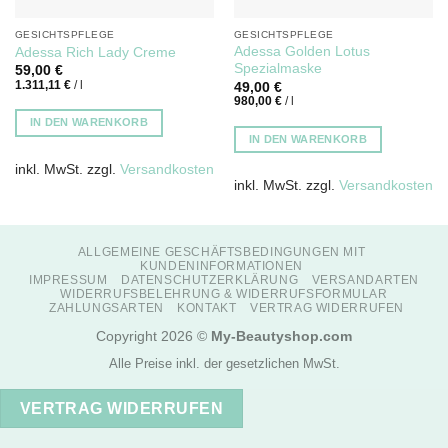
GESICHTSPFLEGE
GESICHTSPFLEGE
Adessa Golden Lotus
Adessa Rich Lady Creme
Spezialmaske
59,00
€
1.311,11
€
/
l
49,00
€
980,00
€
/
l
IN DEN WARENKORB
IN DEN WARENKORB
inkl. MwSt.
zzgl.
Versandkosten
inkl. MwSt.
zzgl.
Versandkosten
ALLGEMEINE GESCHÄFTSBEDINGUNGEN MIT
KUNDENINFORMATIONEN
IMPRESSUM
DATENSCHUTZERKLÄRUNG
VERSANDARTEN
WIDERRUFSBELEHRUNG & WIDERRUFSFORMULAR
ZAHLUNGSARTEN
KONTAKT
VERTRAG WIDERRUFEN
Copyright 2026 ©
My-Beautyshop.com
Alle Preise inkl. der gesetzlichen MwSt.
VERTRAG WIDERRUFEN