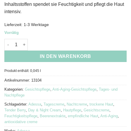
Inhaltsstoffen spendet sie Feuchtigkeit und pflegt die Haut
intensiv.
Lieferzeit:
1-3 Werktage
Vorrätig
Adessa Tender Berry Creme Menge
IN DEN WARENKORB
Produkt enthält: 0,045
l
Artikelnummer:
13104
Kategorien:
Gesichtspflege
,
Anti-Aging-Gesichtspflege
,
Tages- und
Nachtpflege
Schlagwörter:
Adessa
,
Tagescreme
,
Nachtcreme
,
trockene Haut
,
Tender Berry
,
Day & Night Cream
,
Hautpflege
,
Gesichtscreme
,
Feuchtigkeitspflege
,
Beerenextrakte
,
empfindliche Haut
,
Anti-Aging
,
antioxidative creme
Marke:
Adessa