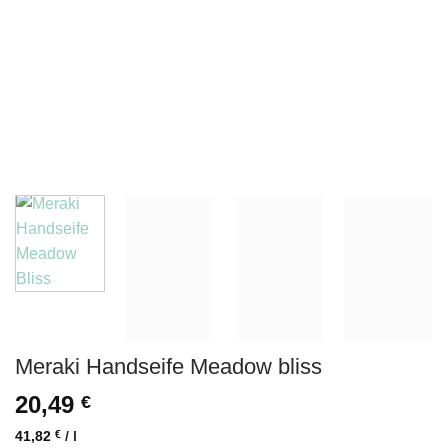
Meraki Handseife Meadow bliss
20,49
€
41,82
€
/
l