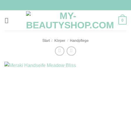
Zum
Inhalt
springen
0
Start
/
Körper
/
Handpflege