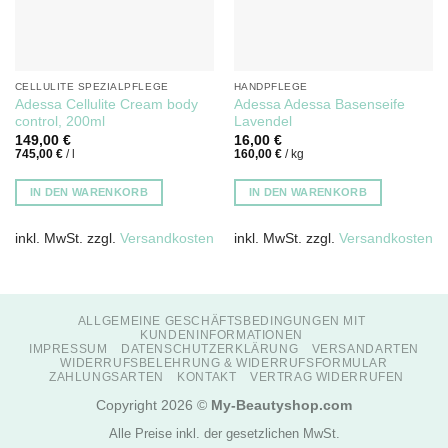
CELLULITE SPEZIALPFLEGE
HANDPFLEGE
Adessa Cellulite Cream body
Adessa Adessa Basenseife
control, 200ml
Lavendel
149,00
€
16,00
€
745,00
€
/
l
160,00
€
/
kg
IN DEN WARENKORB
IN DEN WARENKORB
inkl. MwSt.
zzgl.
Versandkosten
inkl. MwSt.
zzgl.
Versandkosten
ALLGEMEINE GESCHÄFTSBEDINGUNGEN MIT
KUNDENINFORMATIONEN
IMPRESSUM
DATENSCHUTZERKLÄRUNG
VERSANDARTEN
WIDERRUFSBELEHRUNG & WIDERRUFSFORMULAR
ZAHLUNGSARTEN
KONTAKT
VERTRAG WIDERRUFEN
Copyright 2026 ©
My-Beautyshop.com
Alle Preise inkl. der gesetzlichen MwSt.