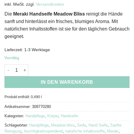
inkl. MwSt.
zzgl.
Versandkosten
Die
Meraki Handseife Meadow Bliss
reinigt die Hände
sanft und hinterlässt ein frisches, blumiges Aroma. Mit
natürlichen Inhaltsstoffen ist sie für den täglichen Gebrauch
geeignet.
Lieferzeit:
1-3 Werktage
Vorrätig
Meraki Handseife Meadow bliss Menge
IN DEN WARENKORB
Produkt enthält: 0,490
l
Artikelnummer:
309770280
Kategorien:
Handpflege
,
Körper
,
Handseife
Schlagwörter:
Handpflege
,
Meadow bliss
,
Seife
,
Hand Seife
,
Sanfte
Reinigung
,
feuchtigkeitsspendend
,
natürliche Inhaltsstoffe
,
Meraki
,